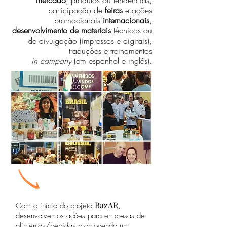
mercado
, produtos ou tendências,
participação de
feiras
e ações
promocionais
internacionais
,
desenvolvimento de materiais
técnicos ou
de divulgação (impressos e digitais),
traduções e treinamentos
in company
(em espanhol e inglês).
BazAR
Com o início do projeto
,
desenvolvemos ações para empresas de
alimentos/bebidas promovendo um