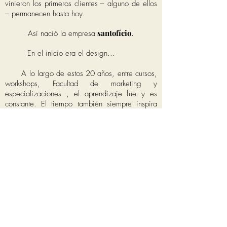
vinieron los primeros clientes – alguno de ellos
– permanecen hasta hoy.
santofício
.
Así nació la empresa
En el inicio era el design...
A lo largo de estos 20 años, entre cursos,
workshops, Facultad de marketing y
especializaciones , el aprendizaje fue y es
constante. El tiempo también siempre inspira
cambios y percibiendo la necesidad de los
clientes, empezamos a desarrollar proyectos de
marketing, medios de comunicación, web,
eventos corporativos y otros proyectos
especiales como estrenos de películas,
decoración y ambientaciones. Porque la
creatividad no tiene límites!
Y el mundo no tiene fronteras.
santofíc
io
En 2016
ganó un nuevo
segmento:
LATAM
que realiza la promoción de